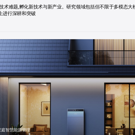
克技术难题,孵化新技术与新产业。研究领域包括但不限于多模态
上进行深耕和突破
知环境，满足全天候全场景的安全及室
高精度3D定位和地图构建打造深度清洁
消费充电领域，不断开发电池专项技术，
高效无线充电。终局是实现全屋边充边用
间声场覆盖、清洁精确度及深度等方面不
家庭智慧能源管理
不同场景下对于不同声音的多样要求
自识别及适应不同环境，进行智能决策
密度