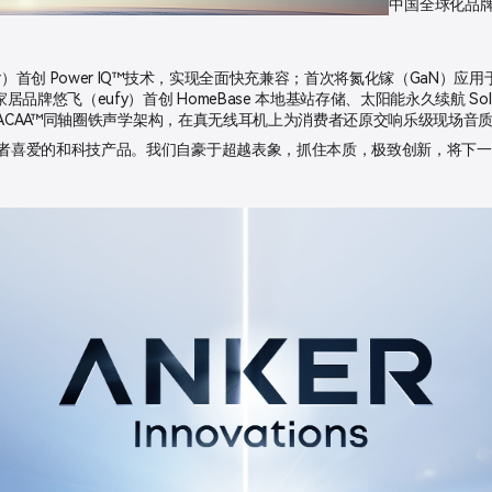
中国全球化品
r）首创 Power IQ™技术，实现全面快充兼容；首次将氮化镓（GaN）
悠飞（eufy）首创 HomeBase 本地基站存储、太阳能永久续航 Sol
创 ACAA™同轴圈铁声学架构，在真无线耳机上为消费者还原交响乐级现场音
费者喜爱的和科技产品。我们自豪于超越表象，抓住本质，极致创新，将下