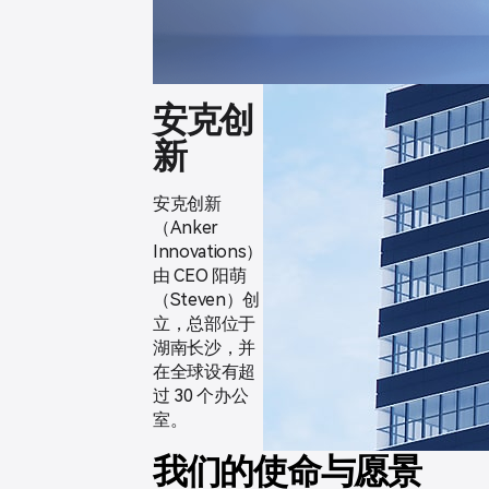
安克创
新
安克创新
（Anker
Innovations）
由 CEO 阳萌
（Steven）创
立，总部位于
湖南长沙，并
在全球设有超
过 30 个办公
室。
我们的使命与愿景