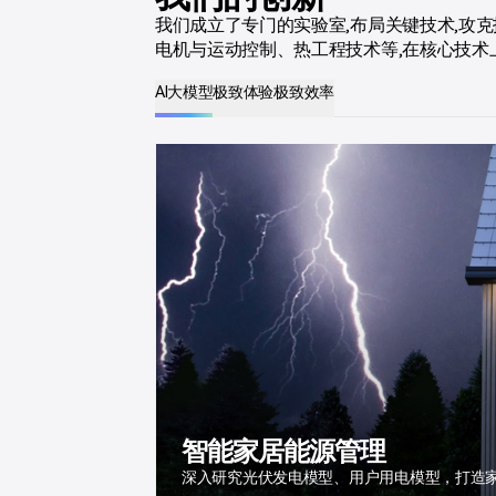
我们成立了专门的实验室,布局关键技术,攻
电机与运动控制、热工程技术等,在核心技术
AI大模型
极致体验
极致效率
更强的观影与家居体验
高效率的无线充电
个性化的音频体验
安全、省心、安心的极致体验，智能认知和感
快速搭建极致的观影环境、虚拟安全管家服务、
全球首创将航天领域的氮化镓（GaN）应用到
突破传统充电限制，实现设备在更大范围内的
在降噪、声音清晰、影像感知、投影亮度，空
深入研究光伏发电模型、用户用电模型，打造
个性化听音体验，智能噪声消除，满足用户在
内、外的高效清洁
以用户为核心，识别和理解丰富的语义信息，
服务
在持续减轻重量和体积的同时，提高了能量的
的无感自由充电体验
断取得革命性进步