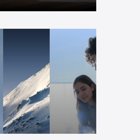
长期主义：延迟满足，终局思维
顶着巨大风险
公心：大局为先，感恩心态
想尽一切办法
持续学习
长期全局最优
自我觉察进化