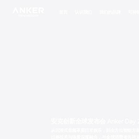
首页
认识我们
我们的品牌
可持
媒体中心
可持
随时掌握安克创新最新动态，下载安克创新官方媒体资料
合法
安克创新全球发布会 Anker Day 
从沉浸式音频革新日常娱乐，到全方位智能方
过将技术与场景深度融合，与全球消费者共同