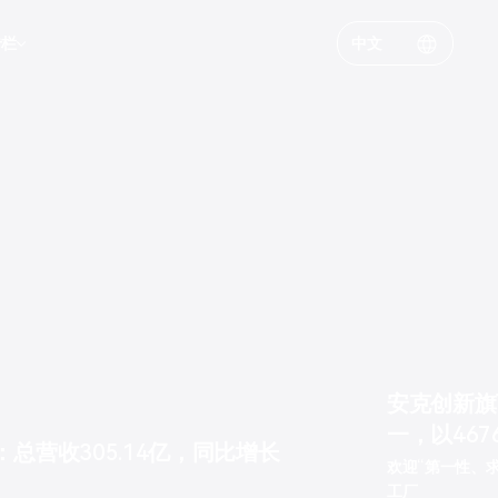
专栏
中文
露
成员
关系联系方式
安克创新旗下
一，以46
：总营收305.14亿，同比增长
欢迎“第一性、求极
工厂