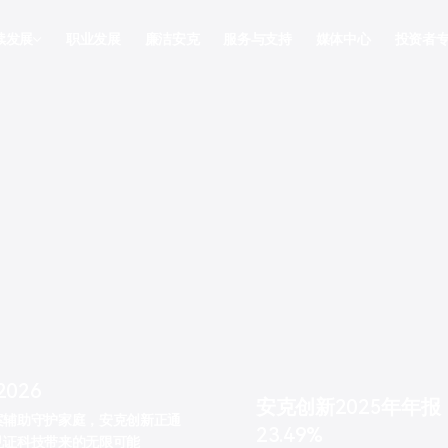
续发展
职业发展
廉洁安克
服务与支持
媒体中心
投资者
续发展
信息披
合规
董事会
投资者
2026
安克创新2025年年报
案辅助守护家庭，安克创新正通
23.49%
见证科技带来的无限可能