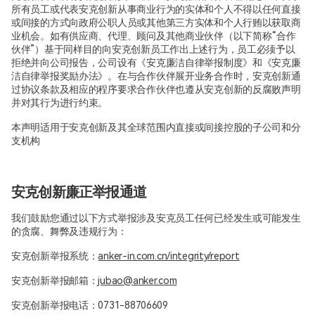
所有员工或代表安克创新从事商业行为的实体和个人不得以任何直接
或间接的方式向政府公职人员或其他第三方实体和个人行贿以获取商
业机会。如有供应商、代理、顾问及其他商业伙伴（以下简称“合作
伙伴”）基于同样目的向安克创新员工作出上述行为，员工必须予以
拒绝并向公司报告，公司设有《安克廉洁自律举报制度》和《安克廉
洁自律举报奖励办法》。在与合作伙伴展开业务合作时，安克创新通
过协议条款及相应的程序要求合作伙伴也遵从安克创新的反腐败声明
并对其行为进行约束。
本声明适用于安克创新及其全球范围内直接或间接控股的子公司和分
支机构
安克创新廉正举报通道
我们鼓励您通过以下方式举报涉及安克员工任何已经发生或可能发生
的贪腐、舞弊及违规行为：
安克创新举报系统：
anker-in.com.cn/integrity/report
安克创新举报邮箱：
jubao@anker.com
安克创新举报电话：0731-88706609