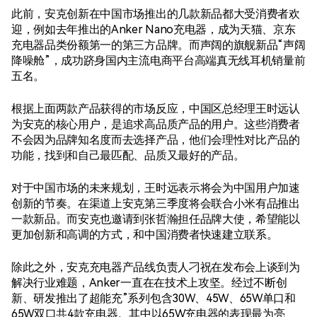
此前，安克创新在中国市场推出的几款新品都大受消费者欢
迎，例如去年推出的Anker Nano充电器，成为天猫、京东
充电器品类份额第一的第三方品牌。而声阔的旗舰新品“声阔
降噪舱”，成功跻身国内主流电商平台高端真无线耳机销量前
五名。
根据上面两款产品获得的市场反应，中国区总经理王时远认
为安克的核心用户，是追求高品质产品的用户。这些消费者
不会因为品牌知名度而去选择产品，他们会理性对比产品的
功能，找到和自己最匹配、品质又最好的产品。
对于中国市场的未来规划，王时远表示将会为中国用户加速
创新的节奏。在渠道上安克第三季度将会联合小米有品推出
一款新品。而安克也邀请到张哲瀚担任品牌大使，希望能以
更加创新和高调的方式，和中国消费者快速建立联系。
除此之外，安克充电器产品线负责人刁祝在发布会上谈到为
解决行业难题，Anker一直在在技术上攻坚。经过不断创
新、研发推出了超能充”系列包含30W、45W、65W单口和
65W双口共4款充电器。其中以65W充电器的表现最为亮